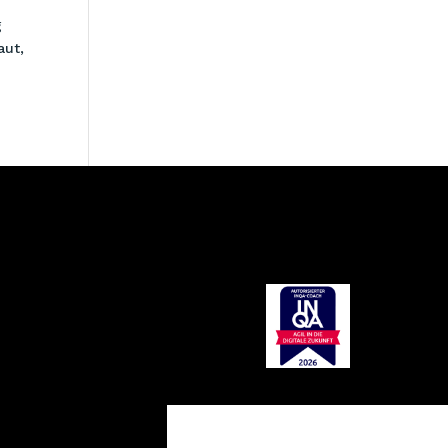
g
aut,