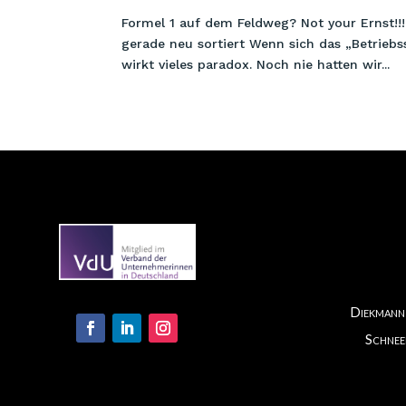
Formel 1 auf dem Feldweg? Not your Ernst!!
gerade neu sortiert Wenn sich das „Betrie
wirkt vieles paradox. Noch nie hatten wir...
Diekmann 
Schnee