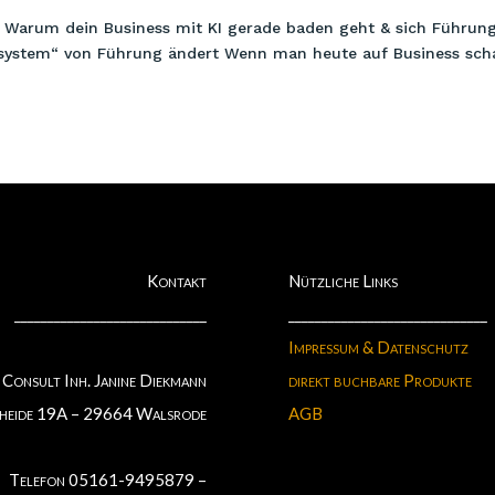
! Warum dein Business mit KI gerade baden geht & sich Führun
bssystem“ von Führung ändert Wenn man heute auf Business sch
Kontakt
Nützliche Links
_____________________________
______________________________
Impressum & Datenschutz
Consult Inh. Janine Diekmann
direkt buchbare Produkte
heide 19A – 29664 Walsrode
AGB
Telefon 05161-9495879 –