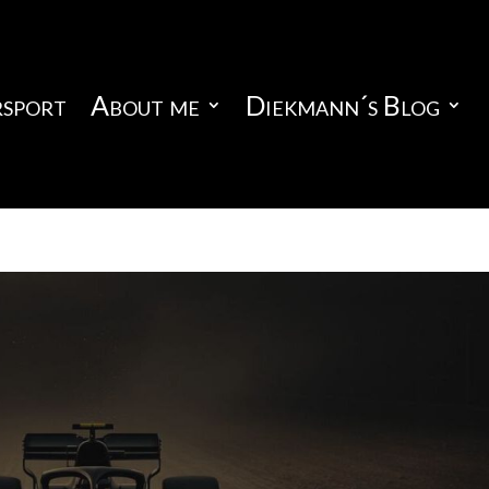
sport
About me
Diekmann´s Blog