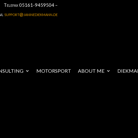
Telefax 05161-9459504 –
il
support@janinediekmann.de
NSULTING
MOTORSPORT
ABOUT ME
DIEKMA