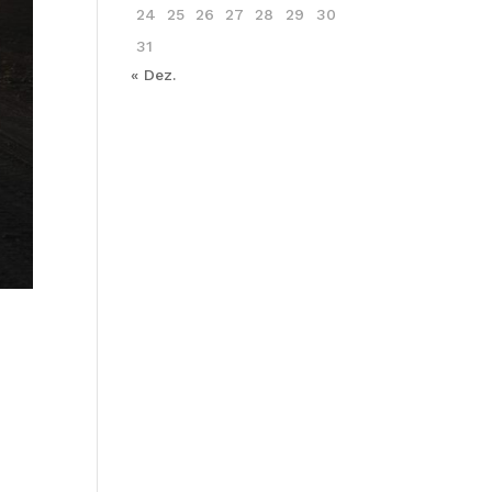
24
25
26
27
28
29
30
31
« Dez.