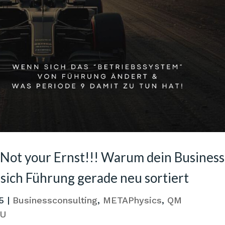
 Not your Ernst!!! Warum dein Business
 sich Führung gerade neu sortiert
5
|
Businessconsulting
,
METAPhysics
,
QM
MU