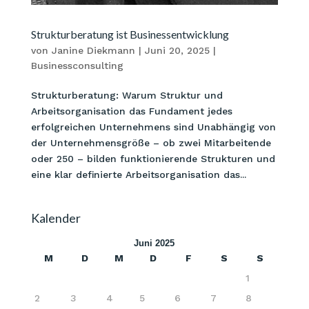
Strukturberatung ist Businessentwicklung
von
Janine Diekmann
|
Juni 20, 2025
|
Businessconsulting
Strukturberatung: Warum Struktur und
Arbeitsorganisation das Fundament jedes
erfolgreichen Unternehmens sind Unabhängig von
der Unternehmensgröße – ob zwei Mitarbeitende
oder 250 – bilden funktionierende Strukturen und
eine klar definierte Arbeitsorganisation das...
Kalender
Juni 2025
M
D
M
D
F
S
S
1
2
3
4
5
6
7
8